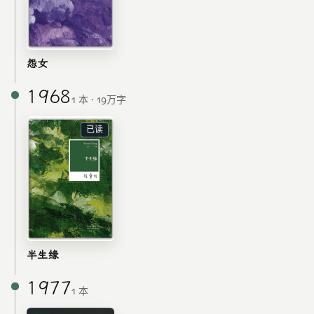
怨女
1968
1 本 · 19万字
已读
半生缘
1977
1 本