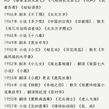
利》《卷首玉照及其它》《气短情长及其它》《双声》《我
看苏青》《姑姑语录》
1946年 剧本《不了情》《太太万岁》
1947年 小说《多少恨》《中国的日夜》《华丽缘》；散文
《有几句话同读者说》《太太万岁题记》
1948年 小说《十八春》
1949年 剧本《哀乐中年》
1950年 小说《小艾》《相见欢》《浮花浪蕊》；散文《年
画风格的太平春》
1952年 剧本《小儿女》《南北喜相逢》；翻译《美国七大
小说》《小鹿》
1953年 翻译《小鹿》更名《鹿苑长春》
1954年 小说《秧歌》《赤地之恋》；散文《张爱玲短篇小
说集自序》；翻译陈纪滢《荻村传》
1955年 翻译《爱默森选集》《无头骑士》《老人与海》
1957年 小说《五四遗事》《情场如战场》《色，戒》