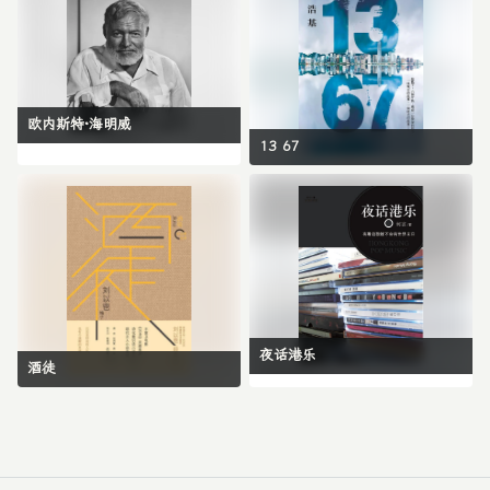
欧内斯特·海明威
13 67
夜话港乐
酒徒
留言