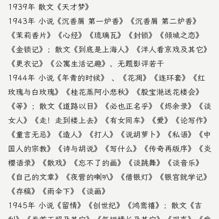
1939年 散文《天才梦》
1943年 小说《沉香屑 第一炉香》《沉香屑 第二炉香》
《茉莉香片》《心经》《琉璃瓦》《封锁》《倾城之恋》
《金锁记》；散文《到底是上海人》《洋人看京戏及其它》
《更衣记》《公寓生活记趣》、无题影评若干
1944年 小说《年青的时候》 、《花凋》《连环套》《红
玫瑰与白玫瑰》《桂花蒸阿小悲秋》《殷宝滟送花楼会》
《等》；散文《道路以目》《必也正名乎》《烬余录》《谈
女人》《走！走到楼上去》《有女同车》《爱》《论写作》
《童言无忌》《造人》《打人》《说胡萝卜》《私语》《中
国人的宗教》《诗与胡说》《写什么》《传奇再版序》《炎
樱语录》《散戏》《忘不了的画》《谈跳舞》《谈音乐》
《自己的文章》《夜营的喇叭》《借银灯》《银宫就学记》
《存稿》《雨伞下》《谈画》
1945年 小说《留情》《创世纪》《鸿鸾禧》；散文《吉