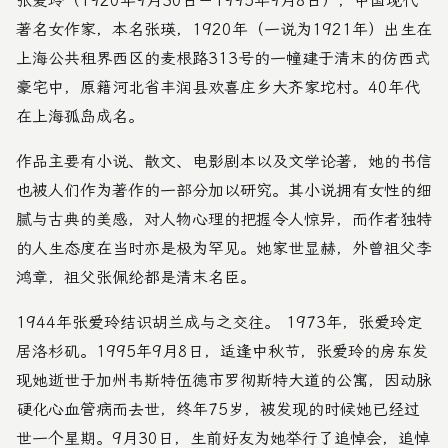
张爱玲（1920年9月30日－1995年9月8日），中国现代
著名女作家，本名张瑛，1920年（一说为1921年）出生在
上海公共租界西区的麦根路313号的一幢建于清末的仿西式
豪宅中，原籍河北省丰润县欢喜庄乡大齐家坨村。40年代
在上海孤岛成名。
作品主要有小说、散文、电影剧本以及文学论著，她的书信
也被人们作为著作的一部分加以研究。其小说拥有女性的细
腻与古典的美感，对人物心理的把握令人惊异，而作者独特
的人生态度在当时亦是极为罕见。她家世显赫，外曾祖父李
鸿章，祖父张佩纶都是清末名臣。
1944年张爱玲结识胡兰成与之交往。 1973年，张爱玲定
居洛杉矶。1995年9月8日，适逢中秋节，张爱玲的房东发
现她逝世于加州韦斯特伍德市罗彻斯特大道的公寓，因动脉
硬化心血管病而去世，终年75岁，被发现的时候她已经过
世一个星期。9月30日，生前好友为她举行了追悼会，追悼